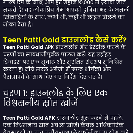
गोल्ड ऐप के साथ, आप हर महीने ₹10,000 से ज़्यादा जीत
सकते हैं! यह लोकप्रिय गेम आपको दुनिया भर के असली
खिलाड़ियों के साथ, कभी भी, कहीं भी लाइव खेलने का
मौका देता है।
Teen Patti Gold डाउनलोड कैसे करें?
Teen Patti Gold
APK डाउनलोड और इंस्टॉल करने के
चरणों का सावधानीपूर्वक पालन करें। यह एंड्रॉइड
डिवाइस पर एक सुचारू और सुरक्षित सेटअप सुनिश्चित
करता है। नीचे सरल अंग्रेजी में स्पष्ट शीर्षकों और
पैराग्राफों के साथ दिए गए निर्देश दिए गए हैं।
चरण 1: डाउनलोड के लिए एक
विश्वसनीय स्रोत खोजें
Teen Patti Gold APK
डाउनलोड शुरू करने से पहले,
एक विश्वसनीय स्रोत अवश्य खोजें। केवल आधिकारिक
वेबसाइटों या ज्ञात तृतीय-पक्ष प्लेटफ़ॉर्म का उपयोग करें