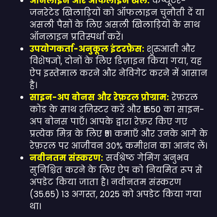
ऑनलाइन और ऑफलाइन खेलें:
कंप्यूटर-
जनरेटेड खिलाड़ियों को ऑफलाइन चुनौती दें या
असली पैसों के लिए असली खिलाड़ियों के साथ
ऑनलाइन प्रतिस्पर्धा करें।
उपयोगकर्ता-अनुकूल इंटरफ़ेस:
शुरुआती और
विशेषज्ञों, दोनों के लिए डिज़ाइन किया गया, यह
ऐप इस्तेमाल करने और नेविगेट करने में आसान
है।
साइन-अप बोनस और रेफ़रल प्रोग्राम:
रेफ़रल
कोड के साथ रजिस्टर करें और ₹1550 का साइन-
अप बोनस पाएँ। आपके द्वारा रेफ़र किए गए
प्रत्येक मित्र के लिए ₹51 कमाएँ और उनके आगे के
रेफ़रल पर आजीवन 30% कमीशन का आनंद लें।
नवीनतम संस्करण:
सर्वश्रेष्ठ गेमिंग अनुभव
सुनिश्चित करने के लिए ऐप को नियमित रूप से
अपडेट किया जाता है। नवीनतम संस्करण
(35.65) 13 अगस्त, 2025 को अपडेट किया गया
था।