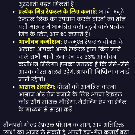
शुरुआती बढ़त मिलती है।
प्रत्येक मित्र रेफ़रल के लिए कमाएँ:
अपने अनूठे
रेफ़रल लिंक का उपयोग करके दोस्तों को तीन
पत्ती मास्टर में आमंत्रित करें। जुड़ने वाले प्रत्येक
मित्र के लिए, आप ₹20 कमाते हैं।
आजीवन कमीशन:
एकमुश्त रेफ़रल बोनस के
अलावा, आपको अपने रेफ़रल द्वारा किए जाने
वाले सभी भावी लेन-देन पर 33% आजीवन
कमीशन मिलेगा। इसका मतलब है कि जैसे-जैसे
आपके दोस्त खेलते रहेंगे, आपकी निष्क्रिय कमाई
जारी रहेगी।
आसान शेयरिंग:
दोस्तों को आमंत्रित करना
आसान और तेज़ बनाने के लिए अपना रेफ़रल
कोड सीधे सोशल मीडिया, मैसेजिंग ऐप या ईमेल
के माध्यम से साझा करें।
तीनपत्ती गोल्ड रेफ़रल प्रोग्राम के साथ, आप अतिरिक्त
लाभों का आनंद ले सकते हैं, अपनी इन-गेम कमाई बढ़ा