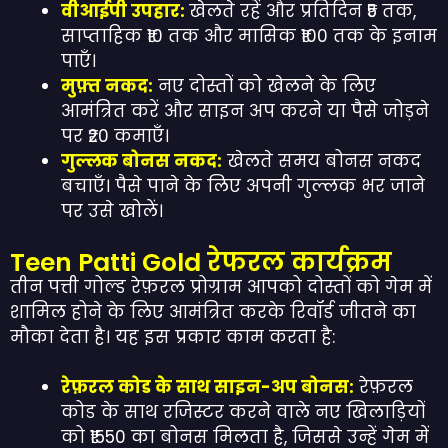
वीआईपी उपहार:
खेलते रहें और प्रतिदिन ₹5 तक,
साप्ताहिक ₹10 तक और मासिक ₹100 तक के इनाम
पाएँ।
मुफ़्त नकद:
नए दोस्तों को खेलने के लिए
आमंत्रित करें और साइन अप करने या पैसे जोड़ने
पर ₹20 कमाएँ।
गुल्लक बोनस नकद:
खेलते समय बोनस नकद
बचाएँ। पैसे पाने के लिए अपनी गुल्लक भर जाने
पर उसे खोलें।
Teen Patti Gold रेफरल कार्यक्रम
तीन पत्ती गोल्ड रेफ़रल प्रोग्राम आपको दोस्तों को गेम में
शामिल होने के लिए आमंत्रित करके रिवॉर्ड जीतने का
मौका देता है। यह इस प्रकार काम करता है:
रेफ़रल कोड के साथ साइन-अप बोनस:
रेफ़रल
कोड के साथ रजिस्टर करने वाले नए खिलाड़ियों
को ₹1550 का बोनस मिलता है, जिससे उन्हें गेम में