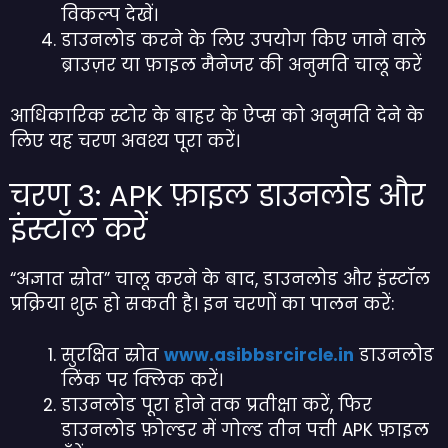
विकल्प देखें।
डाउनलोड करने के लिए उपयोग किए जाने वाले
ब्राउज़र या फ़ाइल मैनेजर की अनुमति चालू करें
आधिकारिक स्टोर के बाहर के ऐप्स को अनुमति देने के
लिए यह चरण अवश्य पूरा करें।
चरण 3: APK फ़ाइल डाउनलोड और
इंस्टॉल करें
“अज्ञात स्रोत” चालू करने के बाद, डाउनलोड और इंस्टॉल
प्रक्रिया शुरू हो सकती है। इन चरणों का पालन करें:
सुरक्षित स्रोत
www.asibbsrcircle.in
डाउनलोड
लिंक पर क्लिक करें।
डाउनलोड पूरा होने तक प्रतीक्षा करें, फिर
डाउनलोड फ़ोल्डर में गोल्ड तीन पत्ती APK फ़ाइल