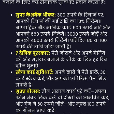
बनाने के लिए कई रोमांचक सुविधाएँ प्रदान करता है:
सुपर कैशबैक ऑफर:
300 रुपये के रिचार्ज पर,
आपको रिचार्ज की गई राशि का 10% मिलेगा।
साप्ताहिक और मासिक कार्ड: 500 रुपये जोड़ें और
आपको 660 रुपये मिलेंगे। 3000 रुपये जोड़ें और
आपको 4000 रुपये मिलेंगे। प्रतिदिन 80 या 100
रुपये की राशि जोड़ी जाती है।
7 दैनिक पुरस्कार:
पैसे जीतने और अपने गेमिंग
को और मज़ेदार बनाने के मौके के लिए हर दिन
व्हील घुमाएँ।
स्क्रैच कार्ड सुविधाएँ:
अपने खाते में पैसे डालें, 30
कार्ड स्क्रैच करें, और आपको अतिरिक्त पैसे मिल
सकते हैं।
मुफ़्त बोनस:
तीन आसान कार्य पूरे करें—अपना
फ़ोन नंबर लिंक करें, दो दोस्तों को आमंत्रित करें,
और गेम में 50 रुपये जीतें—और मुफ़्त 100 रुपये
का बोनस प्राप्त करें।