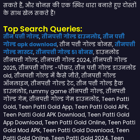
सकते हैं, और बोनस की एक स्थिर धारा बनाते हुए दोस्तों
के साथ खेल सकते हैं!
Top Search Queries:
तीन पत्ती गोल्ड
,
तीनपत्ती गोल्ड डाउनलोड
,
तीन पत्ती
गोल्ड apk download
, तीन पत्ती गोल्ड बोनस,
तीनपत्ती
गोल्ड मास्टर
,
तीनपत्ती गोल्ड 51 बोनस
, डाउनलोड
तीनपत्ती गोल्ड, तीनपत्ती गोल्ड 2024, तीनपत्ती गोल्ड
2025, तीनपत्ती गोल्ड -पोकर, तीन पत्ती गोल्ड डाउनलोड
old, तीनपत्ती गोल्ड में कैसे जीते, तीनपत्ती गोल्ड
ऑनलाइन, तीनपत्ती गोल्ड रेट, तीन पत्ती गोल्ड हैक
डाउनलोड, rummy game तीनपत्ती गोल्ड, तीनपत्ती
गोल्ड गेम, तीनपत्ती गोल्ड गेम डाउनलोड, Teen Patti
Gold, Teen Patti Gold App, Teen Patti Gold APK,
Teen Patti Gold APK Download, Teen Patti Gold
App Download, Teen Patti Gold Online, Teen Patti
Gold Mod APK, Teen Patti Gold Download, Teen
Patti Gold Online, Teen Patti Gold 2024, Teen